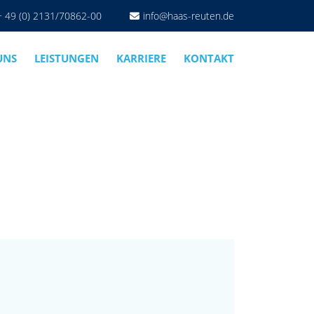
+ 49 (0) 2131/70862-00
info@haas-reuten.de
UNS
LEISTUNGEN
KARRIERE
KONTAKT