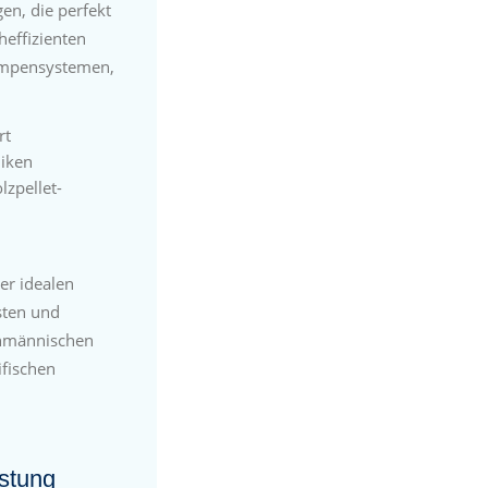
en, die perfekt
heffizienten
umpensystemen,
rt
niken
lzpellet-
er idealen
sten und
chmännischen
ifischen
stung