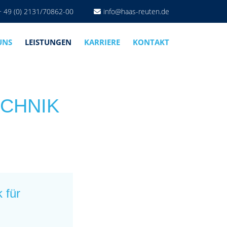
+ 49 (0) 2131/70862-00
info@haas-reuten.de
UNS
LEISTUNGEN
KARRIERE
KONTAKT
ECHNIK
 für